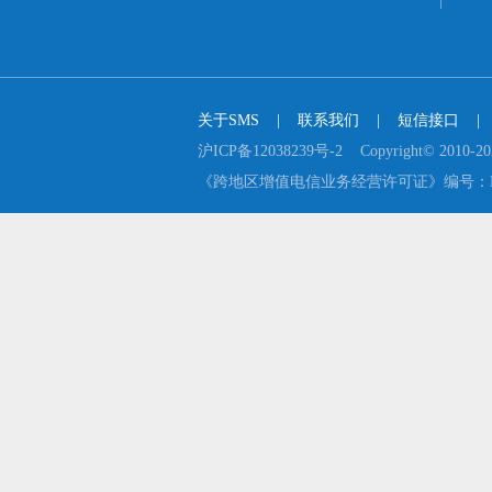
关于SMS
    |    
联系我们
    |    
短信接口
    |  
沪ICP备12038239号-2    Copyright© 2
《跨地区增值电信业务经营许可证》编号：B2-2