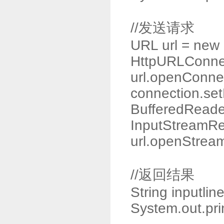
//发送请求
URL url = new 
HttpURLConnec
url.openConnec
connection.se
BufferedReade
InputStreamRe
url.openStream
//返回结果
String inputlin
System.out.pri