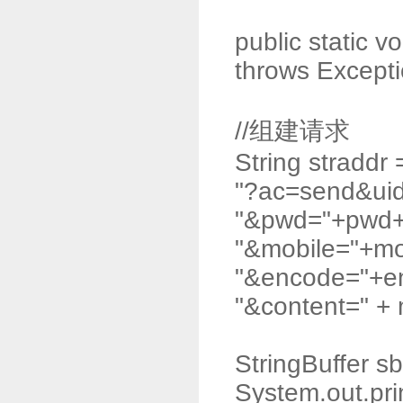
public static 
throws Excepti
//组建请求
String straddr 
"?ac=send&uid
"&pwd="+pwd
"&mobile="+mo
"&encode="+e
"&content=" +
StringBuffer sb
System.out.pri