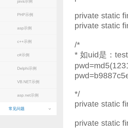
java示例
private static f
PHP示例
private static 
asp示例
c++示例
/*
* 如uid是：t
c#示例
pwd=md5(1231
Delphi示例
pwd=b9887c5
VB.NET示例
*/
asp.net示例
private static
常见问题
private static f