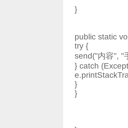
}
public static vo
try {
send("内容", 
} catch (Except
e.printStackTra
}
}